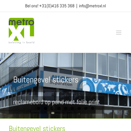
Ga
Bel ons!
+31(0)416 335 368
|
info@metroxl.nl
naar
inhoud
Buitengevel stickers
reclamebord op pand met folie print
Buitengevel stickers