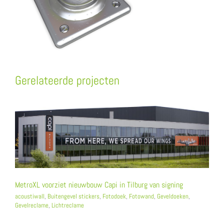
Gerelateerde projecten
MetroXL voorziet nieuwbouw Capi in Tilburg van signing
acoustiwall
,
Buitengevel stickers
,
Fotodoek
,
Fotowand
,
Geveldoeken
,
Gevelreclame
,
Lichtreclame