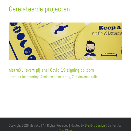
Gerelateerde projecten
MetroXL levert pijlsnel Covid-19 signing bol.com
Interieur belettering
,
Reclame belettering
,
Zelfklevende folies
Copyright 2026 MetroXL | All Rights Reserved | Hosted by
Blend-it Design
| Content by
Cool Clogs