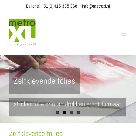
Ga
Bel ons!
+31(0)416 335 368
|
info@metroxl.nl
naar
inhoud
Zelfklevende folies
sticker folie printen drukken groot formaat
Zelfklevende folies