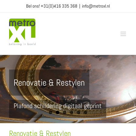
Ga
Bel ons!
+31(0)416 335 368
|
info@metroxl.nl
naar
inhoud
Renovatie & Restylen
Plafond schildering digitaal geprint
Renovatie & Restylen