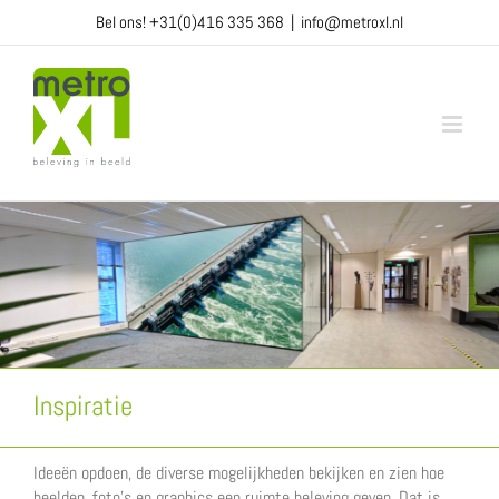
Ga
Bel ons!
+31(0)416 335 368
|
info@metroxl.nl
naar
inhoud
Inspiratie
Ideeën opdoen, de diverse mogelijkheden bekijken en zien hoe
beelden, foto’s en graphics een ruimte beleving geven. Dat is