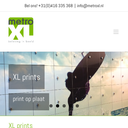
Ga
Bel ons!
+31(0)416 335 368
|
info@metroxl.nl
naar
inhoud
XL prints
print op plaat
XL prints