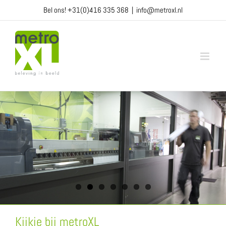
Ga
Bel ons!
+31(0)416 335 368
|
info@metroxl.nl
naar
inhoud
Kijkje bij metroXL