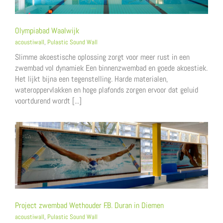
Olympiabad Waalwijk
acoustiwall
,
Pulastic Sound Wall
Slimme akoestische oplossing zorgt voor meer rust in een
zwembad vol dynamiek Een binnenzwembad en goede akoestiek.
Het lijkt bijna een tegenstelling. Harde materialen,
wateroppervlakken en hoge plafonds zorgen ervoor dat geluid
voortdurend wordt [...]
Project zwembad Wethouder F.B. Duran in Diemen
acoustiwall
,
Pulastic Sound Wall