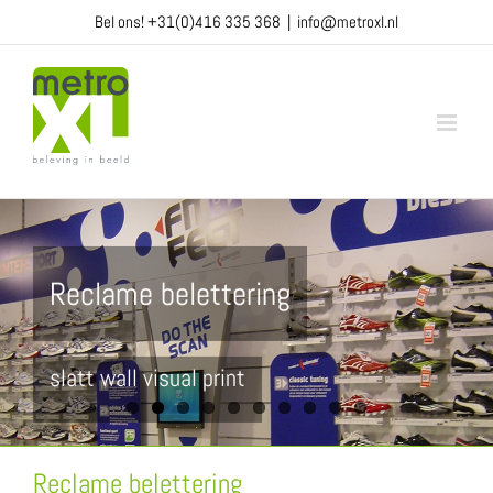
Ga
Bel ons!
+31(0)416 335 368
|
info@metroxl.nl
naar
inhoud
Reclame belettering
slatt wall visual print
Reclame belettering