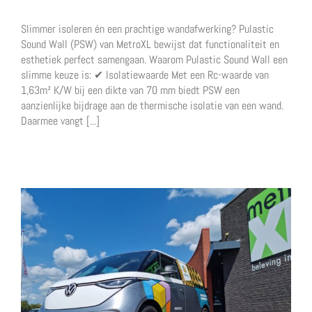
Slimmer isoleren én een prachtige wandafwerking? Pulastic
Sound Wall (PSW) van MetroXL bewijst dat functionaliteit en
esthetiek perfect samengaan. Waarom Pulastic Sound Wall een
slimme keuze is: ✔ Isolatiewaarde Met een Rc-waarde van
1,63m² K/W bij een dikte van 70 mm biedt PSW een
aanzienlijke bijdrage aan de thermische isolatie van een wand.
Daarmee vangt [...]