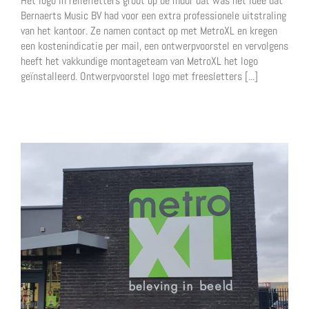
Het logo in reliëfletters groot op de muur dat was het idee dat
Bernaerts Music BV had voor een extra professionele uitstraling
van het kantoor. Ze namen contact op met MetroXL en kregen
een kostenindicatie per mail, een ontwerpvoorstel en vervolgens
heeft het vakkundige montageteam van MetroXL het logo
geïnstalleerd. Ontwerpvoorstel logo met freesletters [...]