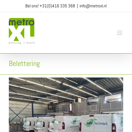
Ga
Bel ons!
+31(0)416 335 368
|
info@metroxl.nl
naar
inhoud
Belettering