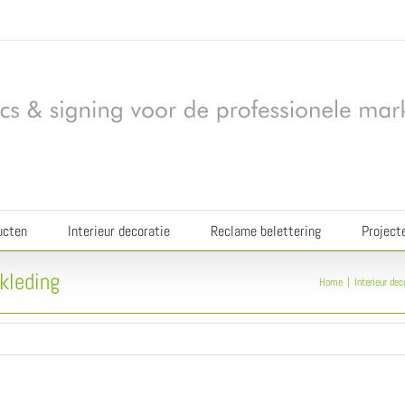
ucten
Interieur decoratie
Reclame belettering
Project
kleding
Home
Interieur dec