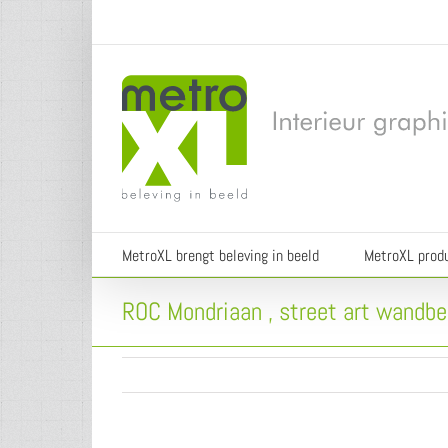
Ga
naar
inhoud
MetroXL brengt beleving in beeld
MetroXL prod
ROC Mondriaan , street art wandbe