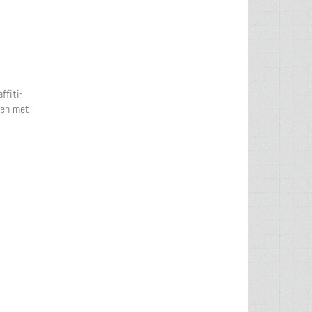
ffiti-
men met