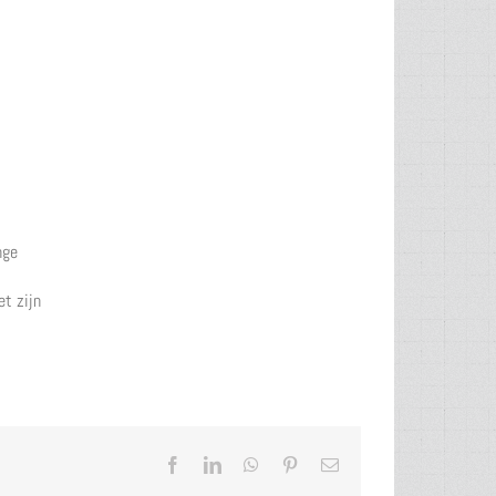
nge
et zijn
Facebook
LinkedIn
WhatsApp
Pinterest
E-
mail