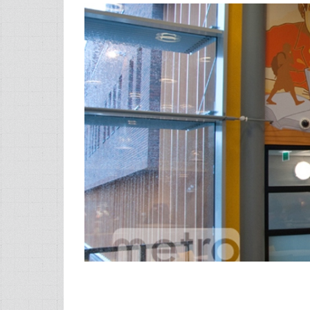
View
Larger
Image