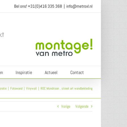
Bel ons!
+31(0)416 335 368
|
info@metroxl.nl
en
Inspiratie
Actueel
Contact
oratie
Fotowand
Vinywall
ROC Mondriaan , street art wandbekleding
Vorige
Volgende