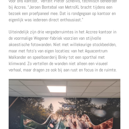
voor ons kantoor,” vertelt Pieter Schelvis, technisch beheerder
bij Accres. “Jeroen Bontebal van MetroXL bracht tijdens een
bezoek een proefpaneel mee. Dat is rondgegaan op kantoor en
eigenlijk was iedereen direct enthousiast.”
Uiteindelijk zijn drie vergaderruimtes in het Accres-kantoor in
de voormalige Wegener-fabriek voorzien van stijlvolle
akoestische fotowanden. Niet met willekeurige stockbeelden,
maar met foto’s van eigen locaties: van het Aquacentrum
Malkander en speelboerderij Binky tot een sporthal met
klimwand. Zo vertellen de wanden niet alleen een visueel
verhaal, maar dragen ze ook bij aan rust en focus in de ruimte.