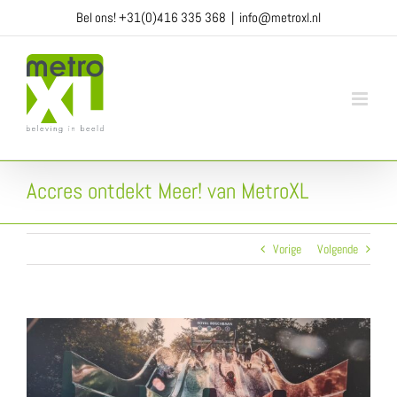
Ga
Bel ons!
+31(0)416 335 368
|
info@metroxl.nl
naar
inhoud
Accres ontdekt Meer! van MetroXL
Vorige
Volgende
View
Larger
Image