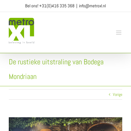
Ga
Bel ons!
+31(0)416 335 368
|
info@metroxl.nl
naar
inhoud
De rustieke uitstraling van Bodega
Mondriaan
Vorige
View
Larger