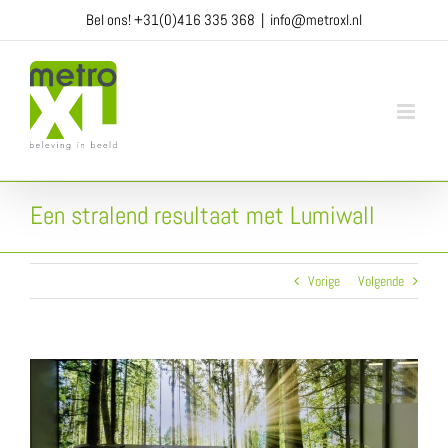
Ga
Bel ons!
+31(0)416 335 368
|
info@metroxl.nl
naar
inhoud
Een stralend resultaat met Lumiwall
Vorige
Volgende
View
Larger
Image