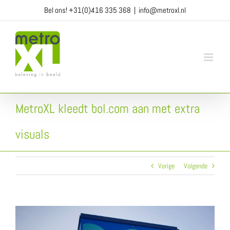
Ga
Bel ons!
+31(0)416 335 368
|
info@metroxl.nl
naar
inhoud
MetroXL kleedt bol.com aan met extra
visuals
Vorige
Volgende
View
Larger