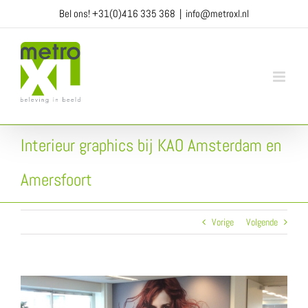
Ga
Bel ons!
+31(0)416 335 368
|
info@metroxl.nl
naar
inhoud
Interieur graphics bij KAO Amsterdam en
Amersfoort
Vorige
Volgende
View
Larger