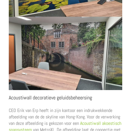
Acoustiwall decoratieve geluidsbeheersing
CEO Erik van Erp heeft in zijn kantoor een indrukwekkende
afbeelding van de de skyline van Hong-Kong. Voor de verwerking
van deze afbeelding is gekozen voor een
Acoustiwall akoestisch
spansysteem
van MetroXL. De afbeelding laat de connectie met