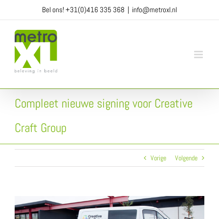
Ga
Bel ons!
+31(0)416 335 368
|
info@metroxl.nl
naar
inhoud
Compleet nieuwe signing voor Creative
Craft Group
Vorige
Volgende
View
Larger