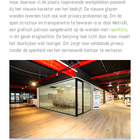
maar daarvoor in de plaats inspirerende werkplekken passend
bij het nieuwe karakter van het bedrijf. De nieuwe glazen
wanden leverden toch ook wat privacy problemen op. Om de
open structuur en transparantie te bewaren is er door MetroXL
een grafisch patroon aangebracht op de wanden met
raamfolie
,
in dit geval etsglasfolie. De belijning laat licht door maar maakt
het doorkijken wat lastiger. Dit zorgt voor voldoende privacy
zonder de openheid van het vernieuwde kantoor te verliezen.