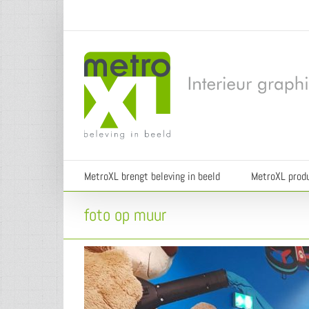
Ga
naar
inhoud
MetroXL brengt beleving in beeld
MetroXL prod
foto op muur