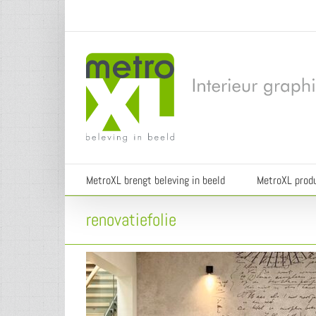
Ga
naar
inhoud
MetroXL brengt beleving in beeld
MetroXL prod
renovatiefolie