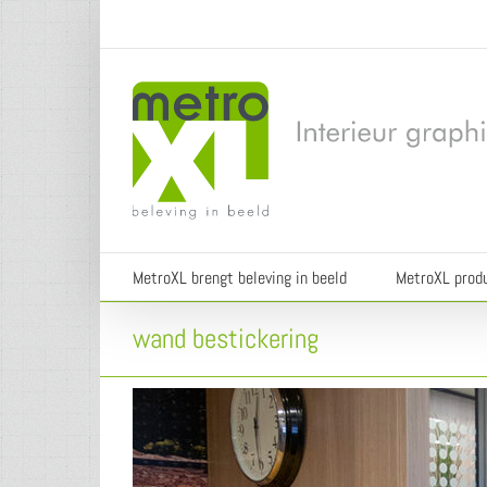
Ga
naar
inhoud
MetroXL brengt beleving in beeld
MetroXL prod
wand bestickering