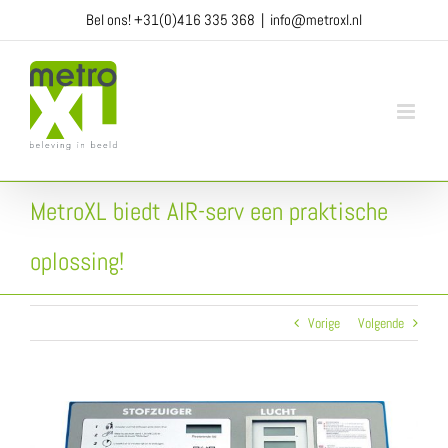
Ga
Bel ons!
+31(0)416 335 368
|
info@metroxl.nl
naar
inhoud
MetroXL biedt AIR-serv een praktische
oplossing!
Vorige
Volgende
View
Larger