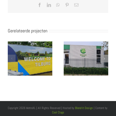
Facebook
LinkedIn
WhatsApp
Pinterest
E-
mail
Gerelateerde projecten
Copyright 2026 MetroXL | All Rights Reserved | Hosted by
Blend-it Design
| Content by
Cool Clogs