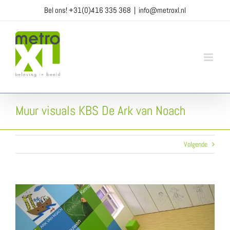
Ga
Bel ons!
+31(0)416 335 368
|
info@metroxl.nl
naar
inhoud
Muur visuals KBS De Ark van Noach
Volgende
View
Larger
Image