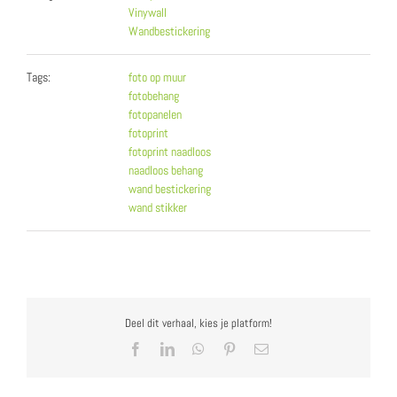
Vinywall
Wandbestickering
Tags:
foto op muur
fotobehang
fotopanelen
fotoprint
fotoprint naadloos
naadloos behang
wand bestickering
wand stikker
Deel dit verhaal, kies je platform!
Facebook
LinkedIn
WhatsApp
Pinterest
E-
mail