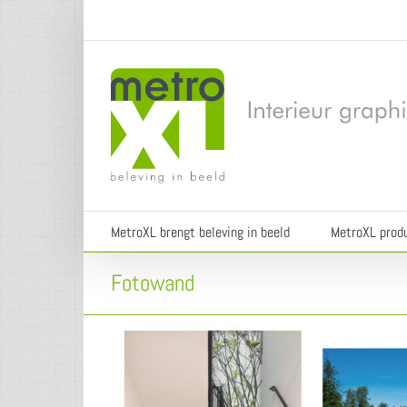
Ga
naar
inhoud
MetroXL brengt beleving in beeld
MetroXL prod
Fotowand